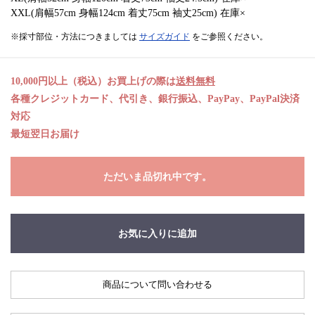
XXL(肩幅57cm 身幅124cm 着丈75cm 袖丈25cm) 在庫×
※採寸部位・方法につきましては
サイズガイド
をご参照ください。
10,000円以上（税込）お買上げの際は
送料無料
各種クレジットカード、代引き、銀行振込、PayPay、PayPal決済
対応
最短翌日お届け
ただいま品切れ中です。
お気に入りに追加
商品について問い合わせる