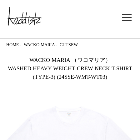
kaddish development store
HOME
WACKO MARIA
CUTSEW
WACKO MARIA （ワコマリア）
WASHED HEAVY WEIGHT CREW NECK T-SHIRT
(TYPE-3) (24SSE-WMT-WT03)