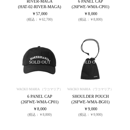
RIVER-MAGA
6 PANEL CAP
(HAT-02-RIVER-MAGA)
(26FWE-WMA-CP01)
￥57,000
￥8,000
(税込：￥62,700)
(税込：￥8,800)
SOLD OUT
SOLD OUT
WACKO MARIA （ワコマリア）
WACKO MARIA （ワコマリア）
6 PANEL CAP
SHOULDER POUCH
(26FWE-WMA-CP01)
(26FWE-WMA-BG01)
￥8,000
￥9,000
(税込：￥8,800)
(税込：￥9,900)