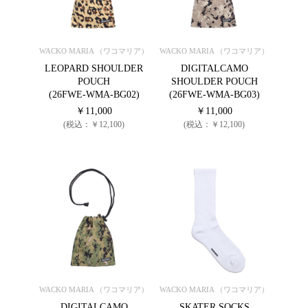
WACKO MARIA （ワコマリア）
WACKO MARIA （ワコマリア）
LEOPARD SHOULDER
DIGITALCAMO
POUCH
SHOULDER POUCH
(26FWE-WMA-BG02)
(26FWE-WMA-BG03)
￥11,000
￥11,000
(税込：￥12,100)
(税込：￥12,100)
WACKO MARIA （ワコマリア）
WACKO MARIA （ワコマリア）
DIGITALCAMO
SKATER SOCKS