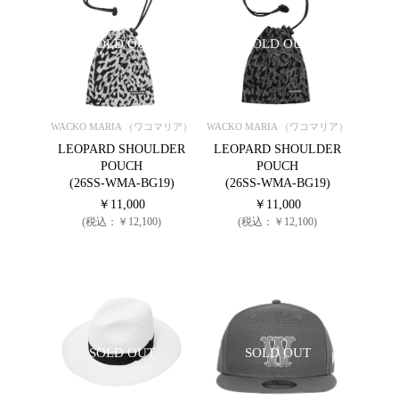
SOLD OUT
SOLD OUT
WACKO MARIA （ワコマリア）
WACKO MARIA （ワコマリア）
LEOPARD SHOULDER
LEOPARD SHOULDER
POUCH
POUCH
(26SS-WMA-BG19)
(26SS-WMA-BG19)
￥11,000
￥11,000
(税込：￥12,100)
(税込：￥12,100)
SOLD OUT
SOLD OUT