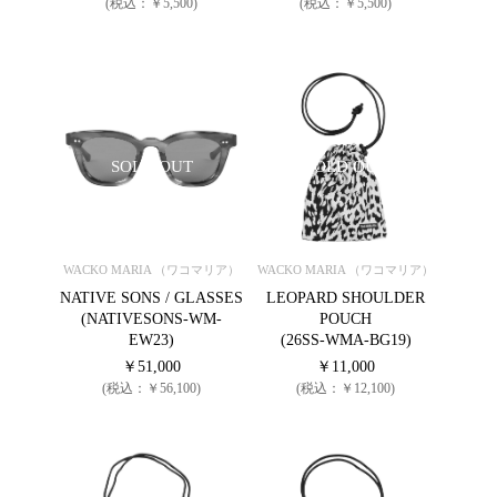
(税込：￥5,500)
(税込：￥5,500)
SOLD OUT
SOLD OUT
WACKO MARIA （ワコマリア）
WACKO MARIA （ワコマリア）
NATIVE SONS / GLASSES
LEOPARD SHOULDER
(NATIVESONS-WM-
POUCH
EW23)
(26SS-WMA-BG19)
￥51,000
￥11,000
(税込：￥56,100)
(税込：￥12,100)