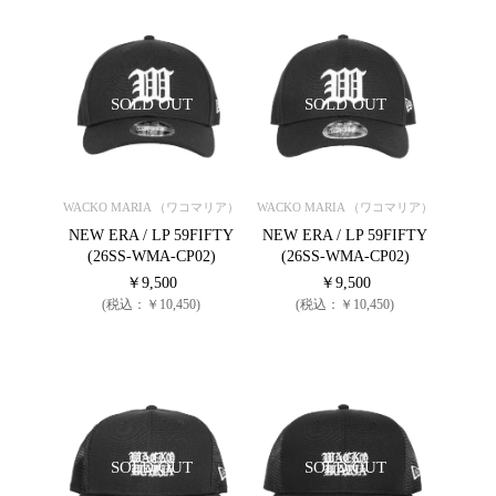
SOLD OUT
SOLD OUT
WACKO MARIA （ワコマリア）
WACKO MARIA （ワコマリア）
NEW ERA / LP 59FIFTY
NEW ERA / LP 59FIFTY
(26SS-WMA-CP02)
(26SS-WMA-CP02)
￥9,500
￥9,500
(税込：￥10,450)
(税込：￥10,450)
SOLD OUT
SOLD OUT