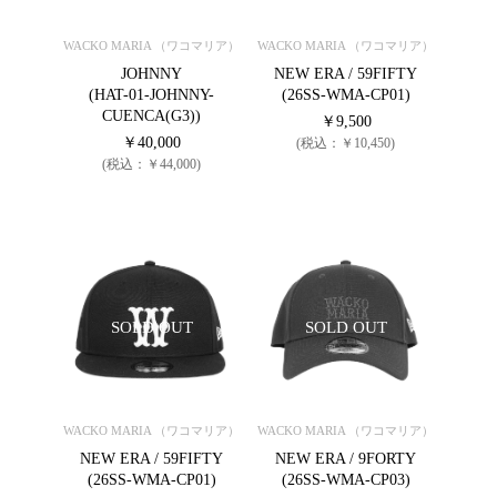
WACKO MARIA （ワコマリア）
WACKO MARIA （ワコマリア）
JOHNNY
NEW ERA / 59FIFTY
(HAT-01-JOHNNY-
(26SS-WMA-CP01)
CUENCA(G3))
￥9,500
￥40,000
(税込：￥10,450)
(税込：￥44,000)
SOLD OUT
SOLD OUT
WACKO MARIA （ワコマリア）
WACKO MARIA （ワコマリア）
NEW ERA / 59FIFTY
NEW ERA / 9FORTY
(26SS-WMA-CP01)
(26SS-WMA-CP03)