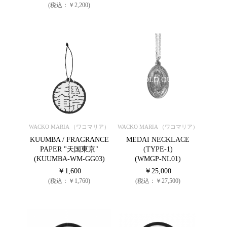
(税込：￥2,200)
SOLD OUT
SOLD OUT
WACKO MARIA （ワコマリア）
WACKO MARIA （ワコマリア）
KUUMBA / FRAGRANCE
MEDAI NECKLACE
PAPER "天国東京"
(TYPE-1)
(KUUMBA-WM-GG03)
(WMGP-NL01)
￥1,600
￥25,000
(税込：￥1,760)
(税込：￥27,500)