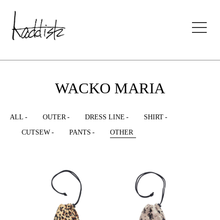
kaddish development store
WACKO MARIA
ALL
OUTER
DRESS LINE
SHIRT
CUTSEW
PANTS
OTHER