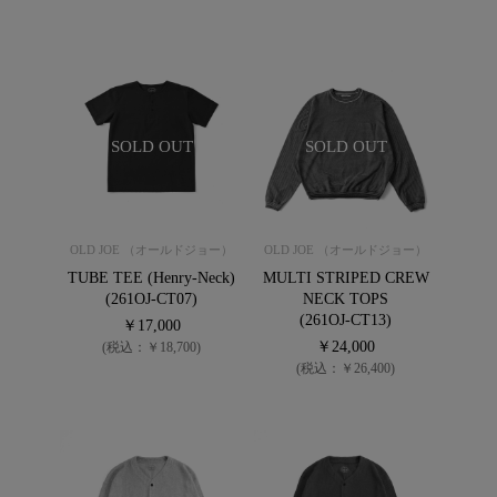
SOLD OUT
SOLD OUT
OLD JOE （オールドジョー）
OLD JOE （オールドジョー）
TUBE TEE (Henry-Neck)
MULTI STRIPED CREW
(261OJ-CT07)
NECK TOPS
(261OJ-CT13)
￥17,000
￥24,000
(税込：￥18,700)
(税込：￥26,400)