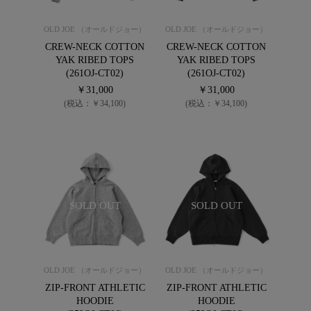
OLD JOE （オールドジョー）
OLD JOE （オールドジョー）
CREW-NECK COTTON
CREW-NECK COTTON
YAK RIBED TOPS
YAK RIBED TOPS
(261OJ-CT02)
(261OJ-CT02)
￥31,000
￥31,000
(税込：￥34,100)
(税込：￥34,100)
SOLD OUT
SOLD OUT
OLD JOE （オールドジョー）
OLD JOE （オールドジョー）
ZIP-FRONT ATHLETIC
ZIP-FRONT ATHLETIC
HOODIE
HOODIE