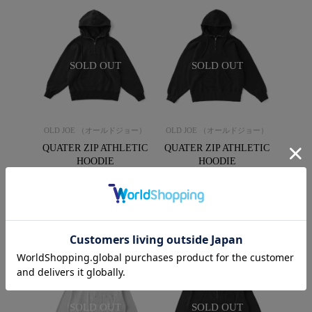
SOLD OUT
SOLD OUT
OLD JOE （オールドジョー）
OLD JOE （オールドジョー）
QUATER ZIP ATHLETIC
QUATER ZIP ATHLETIC
HOODIE
HOODIE
(252OJ-CT07)
(252OJ-CT07)
￥45,000
￥45,000
(税込：￥49,500)
(税込：￥49,500)
SOLD OUT
SOLD OUT