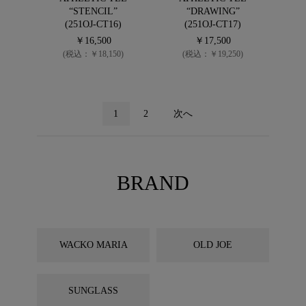
“STENCIL”
“DRAWING”
(251OJ-CT16)
(251OJ-CT17)
￥16,500
￥17,500
(税込：￥18,150)
(税込：￥19,250)
1
2
次へ
BRAND
WACKO MARIA
OLD JOE
SUNGLASS