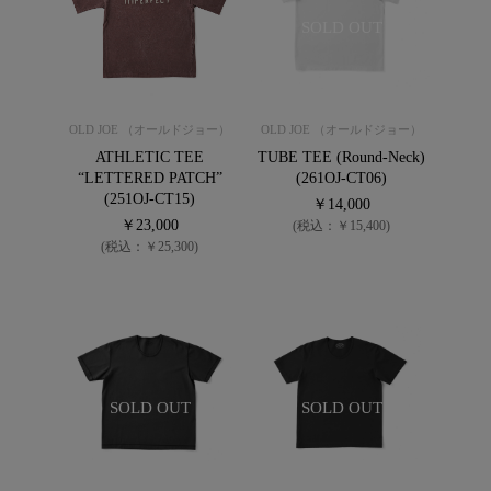
SOLD OUT
OLD JOE （オールドジョー）
OLD JOE （オールドジョー）
ATHLETIC TEE
TUBE TEE (Round-Neck)
“LETTERED PATCH”
(261OJ-CT06)
(251OJ-CT15)
￥14,000
￥23,000
(税込：￥15,400)
(税込：￥25,300)
SOLD OUT
SOLD OUT