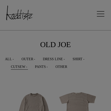
kaddish development store
OLD JOE
ALL
OUTER
DRESS LINE
SHIRT
CUTSEW
PANTS
OTHER