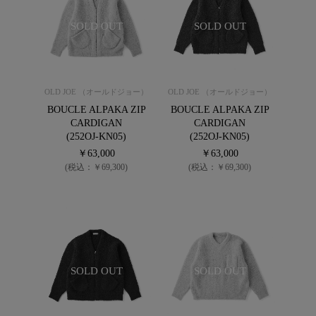
SOLD OUT
SOLD OUT
OLD JOE （オールドジョー）
OLD JOE （オールドジョー）
BOUCLE ALPAKA ZIP
BOUCLE ALPAKA ZIP
CARDIGAN
CARDIGAN
(252OJ-KN05)
(252OJ-KN05)
￥63,000
￥63,000
(税込：￥69,300)
(税込：￥69,300)
SOLD OUT
SOLD OUT