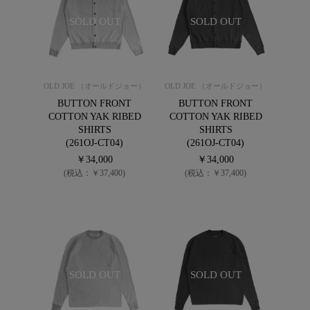
SOLD OUT
SOLD OUT
OLD JOE （オールドジョー）
OLD JOE （オールドジョー）
BUTTON FRONT
BUTTON FRONT
COTTON YAK RIBED
COTTON YAK RIBED
SHIRTS
SHIRTS
(261OJ-CT04)
(261OJ-CT04)
￥34,000
￥34,000
(税込：￥37,400)
(税込：￥37,400)
SOLD OUT
SOLD OUT