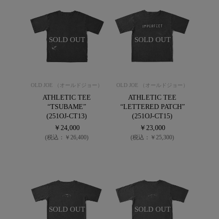
SOLD OUT
SOLD OUT
OLD JOE （オールドジョー）
OLD JOE （オールドジョー）
ATHLETIC TEE
ATHLETIC TEE
“TSUBAME”
“LETTERED PATCH”
(251OJ-CT13)
(251OJ-CT15)
￥24,000
￥23,000
(税込：￥26,400)
(税込：￥25,300)
SOLD OUT
SOLD OUT