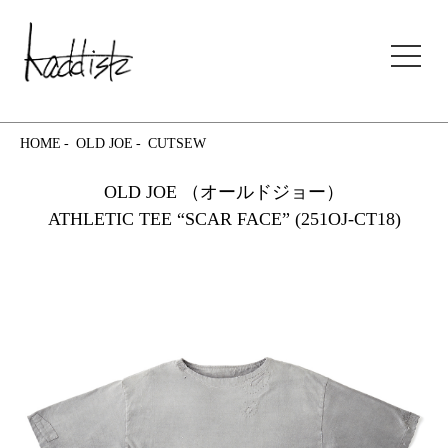
kaddish development store
HOME
OLD JOE
CUTSEW
OLD JOE （オールドジョー）
ATHLETIC TEE “SCAR FACE” (251OJ-CT18)