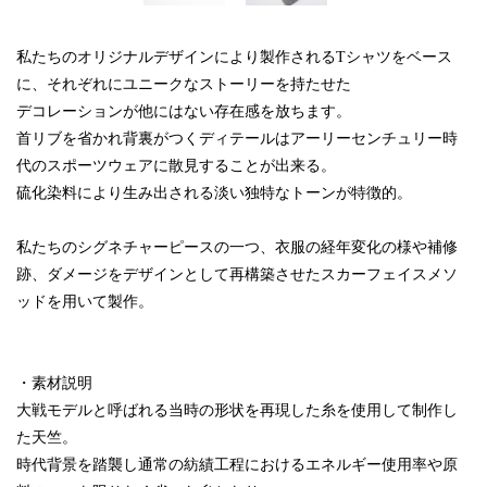
私たちのオリジナルデザインにより製作されるTシャツをベース
に、それぞれにユニークなストーリーを持たせた
デコレーションが他にはない存在感を放ちます。
首リブを省かれ背裏がつくディテールはアーリーセンチュリー時
代のスポーツウェアに散見することが出来る。
硫化染料により生み出される淡い独特なトーンが特徴的。
私たちのシグネチャーピースの一つ、衣服の経年変化の様や補修
跡、ダメージをデザインとして再構築させたスカーフェイスメソ
ッドを用いて製作。
・素材説明
大戦モデルと呼ばれる当時の形状を再現した糸を使用して制作し
た天竺。
時代背景を踏襲し通常の紡績工程におけるエネルギー使用率や原