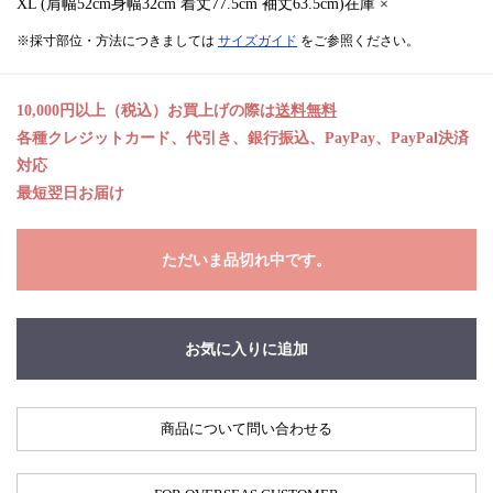
XL (肩幅52cm身幅32cm 着丈77.5cm 袖丈63.5cm)在庫 ×
※採寸部位・方法につきましては
サイズガイド
をご参照ください。
10,000円以上（税込）お買上げの際は
送料無料
各種クレジットカード、代引き、銀行振込、PayPay、PayPal決済
対応
最短翌日お届け
ただいま品切れ中です。
お気に入りに追加
商品について問い合わせる