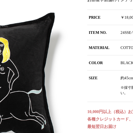
PRICE
￥18,
ITEM NO.
24SSE
MATERIAL
COTT
COLOR
BLAC
SIZE
約45cm
※採寸
い。
10,000円以上（税込）
各種クレジットカード、代
最短翌日お届け