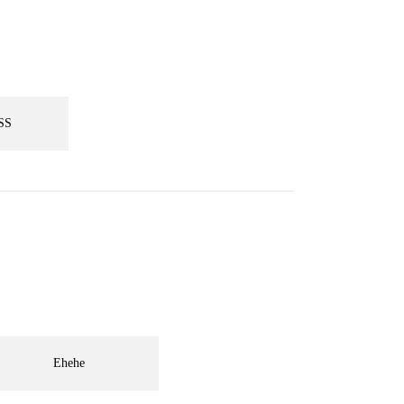
SS
Ehehe