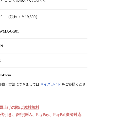
000 （税込：￥19,800）
-WMA-GG01
ON
K
×45cm
部位・方法につきましては
サイズガイド
をご参照くださ
お買上げの際は
送料無料
引き、銀行振込、PayPay、PayPal決済対応