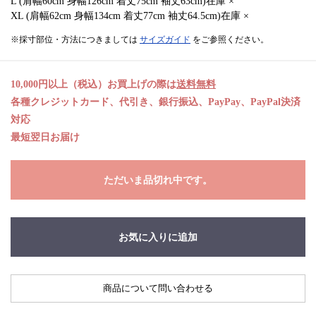
L (肩幅60cm 身幅126cm 着丈75cm 袖丈63cm)在庫 ×
XL (肩幅62cm 身幅134cm 着丈77cm 袖丈64.5cm)在庫 ×
※採寸部位・方法につきましては
サイズガイド
をご参照ください。
10,000円以上（税込）お買上げの際は
送料無料
各種クレジットカード、代引き、銀行振込、PayPay、PayPal決済
対応
最短翌日お届け
ただいま品切れ中です。
お気に入りに追加
商品について問い合わせる