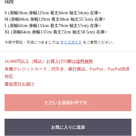
SIZE
S (肩幅58cm 身幅125cm 着丈66cm 袖丈54cm) 在庫×
M (肩幅60cm 身幅129cm 着丈68cm 袖丈55.5cm) 在庫×
L (肩幅62cm 身幅133cm 着丈70cm 袖丈57cm) 在庫×
XL (肩幅64cm 身幅137cm 着丈72cm 袖丈58.5cm) 在庫×
※採寸部位・方法につきましては
サイズガイド
をご参照ください。
10,000円以上（税込）お買上げの際は
送料無料
各種クレジットカード、代引き、銀行振込、PayPay、PayPal決済
対応
最短翌日お届け
ただいま品切れ中です。
お気に入りに追加