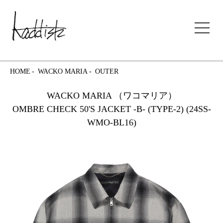
kaddish development store
HOME
WACKO MARIA
OUTER
WACKO MARIA （ワコマリア）
OMBRE CHECK 50'S JACKET -B- (TYPE-2) (24SS-
WMO-BL16)