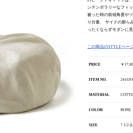
ンテンポラリーなフィッ
被った時の前傾角度やツ
り分量、 サイドの膨ら
ったくならずモダンに見
この商品のSTYLEペー
PRICE
￥17,
ITEM NO.
241OJ
MATERIAL
COTT
COLOR
BONE
SIZE
7 1/2 