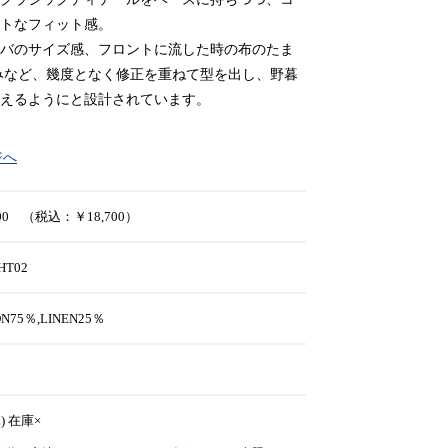
トなフィット感。
バのサイズ感、フロントに流した時の布のたま
みなど、幾度となく修正を重ねて型を出し、野暮
えるようにと設計されています。
ジへ
000 （税込：￥18,700）
-HT02
ON75％,LINEN25％
(L) 在庫×