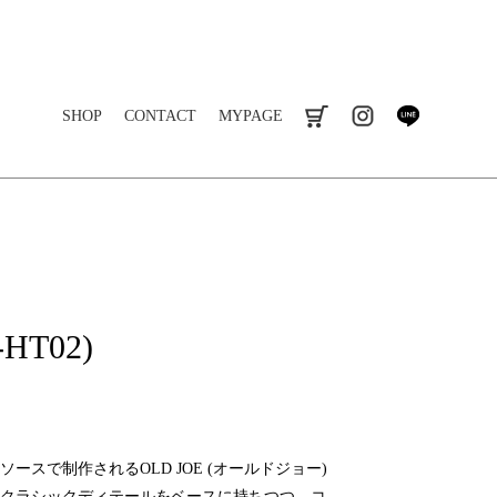
SHOP
CONTACT
MYPAGE
cart
instagram
line
-HT02)
ジソースで制作されるOLD JOE (オールドジョー)
クラシックディテールをベースに持ちつつ、コ