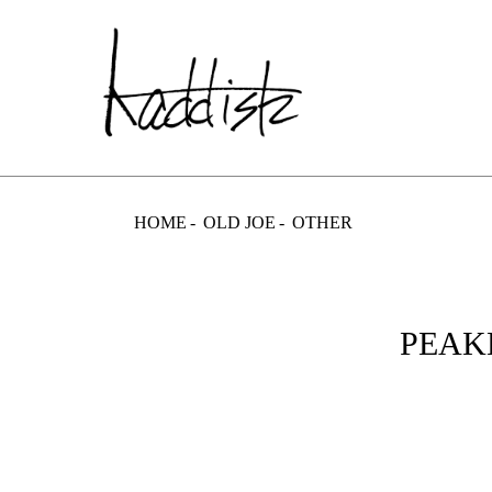
kaddish dev
HOME
OLD JOE
OTHER
PEAKE