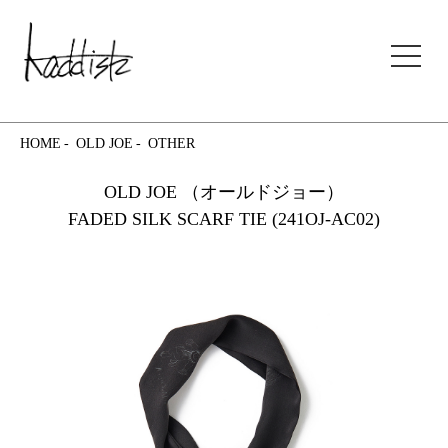
kaddish development store
HOME
OLD JOE
OTHER
OLD JOE （オールドジョー）
FADED SILK SCARF TIE (241OJ-AC02)