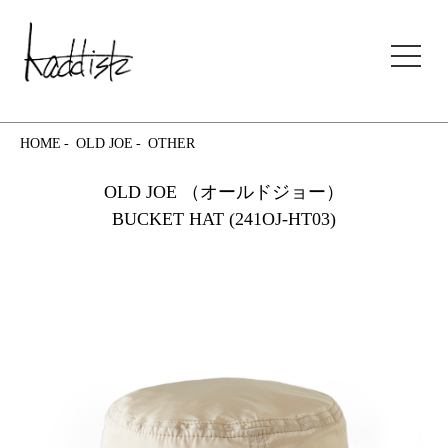
kaddish development store
HOME
OLD JOE
OTHER
OLD JOE （オールドジョー）
BUCKET HAT (241OJ-HT03)