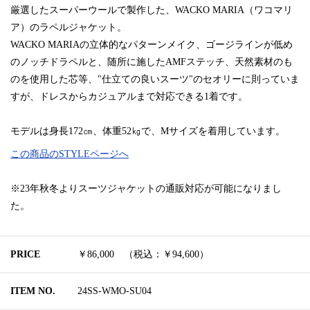
厳選したスーパーウールで製作した、WACKO MARIA（ワコマリ
ア）のラペルジャケット。
WACKO MARIAの立体的なパターンメイク、ゴージラインが低め
のノッチドラペルと、随所に施したAMFステッチ、天然素材のも
のを使用した芯等、"仕立ての良いスーツ"のセオリーに則っていま
すが、ドレスからカジュアルまで対応できる1着です。
モデルは身長172㎝、体重52㎏で、Mサイズを着用しています。
この商品のSTYLEページへ
※23年秋冬よりスーツジャケットの通販対応が可能になりまし
た。
PRICE
￥86,000 （税込：￥94,600）
ITEM NO.
24SS-WMO-SU04