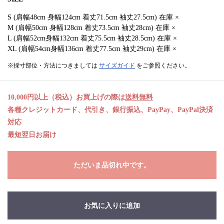
S (肩幅48cm 身幅124cm 着丈71.5cm 袖丈27.5cm) 在庫 ×
M (肩幅50cm 身幅128cm 着丈73.5cm 袖丈28cm) 在庫 ×
L (肩幅52cm身幅132cm 着丈75.5cm 袖丈28.5cm) 在庫 ×
XL (肩幅54cm身幅136cm 着丈77.5cm 袖丈29cm) 在庫 ×
※採寸部位・方法につきましては
サイズガイド
をご参照ください。
10,000円以上（税込）お買上げの際は
送料無料
各種クレジットカード、代引き、銀行振込、PayPay、PayPal決済
対応
最短翌日お届け
ただいま品切れ中です。
お気に入りに追加