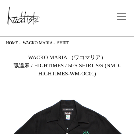
kaddish development store
HOME
WACKO MARIA
SHIRT
WACKO MARIA （ワコマリア）
舐達麻 / HIGHTIMES / 50'S SHIRT S/S (NMD-
HIGHTIMES-WM-OC01)