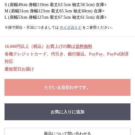
S (肩幅49cm 身幅119cm 着丈63.5cm 袖丈58.5cm) 在庫×
M (肩幅51cm 身幅123cm 着丈65.5cm 袖丈60cm) 在庫×
L (肩幅53cm 身幅127cm 着丈67.5cm 袖丈61.5cm) 在庫×
※採寸部位・方法につきましては
サイズガイド
をご参照ください。
10,000円以上（税込）お買上げの際は
送料無料
各種クレジットカード、代引き、銀行振込、PayPay、PayPal決済
対応
最短翌日お届け
ただいま品切れ中です。
お気に入りに追加
商品について問い合わせる