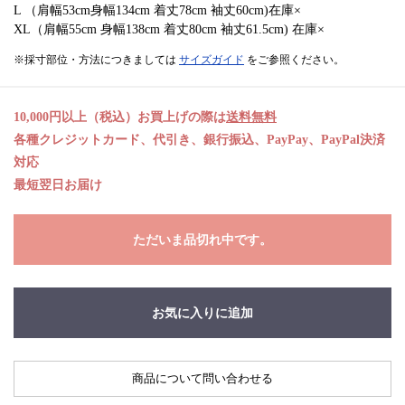
L （肩幅53cm身幅134cm 着丈78cm 袖丈60cm)在庫×
XL（肩幅55cm 身幅138cm 着丈80cm 袖丈61.5cm) 在庫×
※採寸部位・方法につきましては
サイズガイド
をご参照ください。
10,000円以上（税込）お買上げの際は
送料無料
各種クレジットカード、代引き、銀行振込、PayPay、PayPal決済
対応
最短翌日お届け
ただいま品切れ中です。
お気に入りに追加
商品について問い合わせる