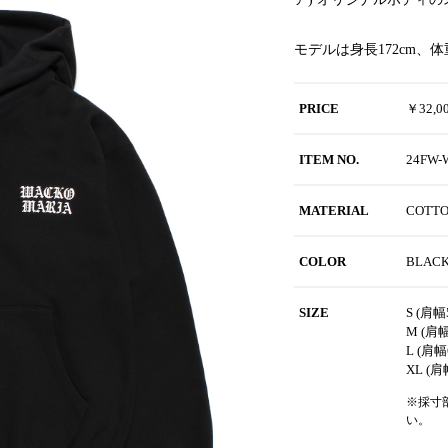
モデルは身長172cm、
PRICE
￥32,
ITEM NO.
24FW-
MATERIAL
COTT
COLOR
BLAC
SIZE
S (肩幅
M (肩幅
L (肩幅
XL (肩
※採寸
い。