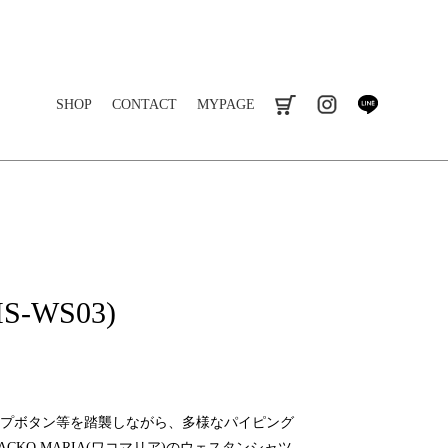
SHOP
CONTACT
MYPAGE
cart
instagram
line
MS-WS03)
プボタン等を踏襲しながら、多様なパイピング
CKO MARIA(ワコマリア)のウェスタンシャツ。