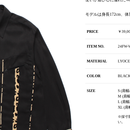
モデルは身長172cm、
PRICE
￥39,
ITEM NO.
24FW
MATERIAL
LYOC
COLOR
BLAC
SIZE
S (肩幅
M (肩幅
L (肩幅
XL (肩
※採寸
い。