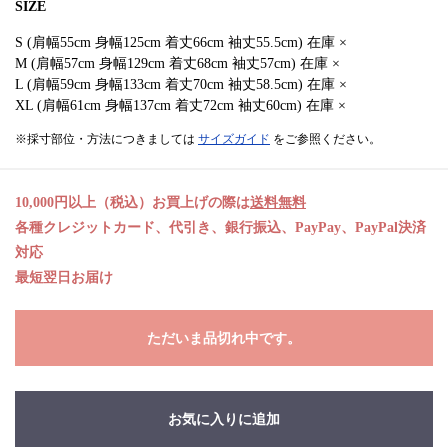
SIZE
S (肩幅55cm 身幅125cm 着丈66cm 袖丈55.5cm) 在庫 ×
M (肩幅57cm 身幅129cm 着丈68cm 袖丈57cm) 在庫 ×
L (肩幅59cm 身幅133cm 着丈70cm 袖丈58.5cm) 在庫 ×
XL (肩幅61cm 身幅137cm 着丈72cm 袖丈60cm) 在庫 ×
※採寸部位・方法につきましては
サイズガイド
をご参照ください。
10,000円以上（税込）お買上げの際は
送料無料
各種クレジットカード、代引き、銀行振込、PayPay、PayPal決済
対応
最短翌日お届け
ただいま品切れ中です。
お気に入りに追加