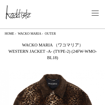
kaddish development store
HOME
WACKO MARIA
OUTER
WACKO MARIA （ワコマリア）
WESTERN JACKET -A- (TYPE-2) (24FW-WMO-
BL18)