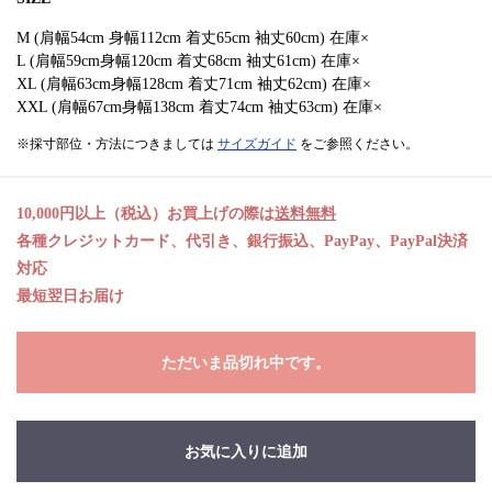
M (肩幅54cm 身幅112cm 着丈65cm 袖丈60cm) 在庫×
L (肩幅59cm身幅120cm 着丈68cm 袖丈61cm) 在庫×
XL (肩幅63cm身幅128cm 着丈71cm 袖丈62cm) 在庫×
XXL (肩幅67cm身幅138cm 着丈74cm 袖丈63cm) 在庫×
※採寸部位・方法につきましては
サイズガイド
をご参照ください。
10,000円以上（税込）お買上げの際は
送料無料
各種クレジットカード、代引き、銀行振込、PayPay、PayPal決済
対応
最短翌日お届け
ただいま品切れ中です。
お気に入りに追加