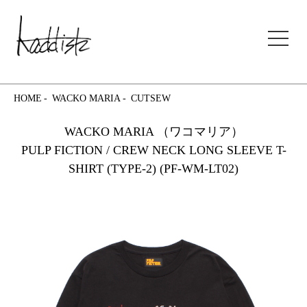
kaddish development store
HOME
WACKO MARIA
CUTSEW
WACKO MARIA （ワコマリア）
PULP FICTION / CREW NECK LONG SLEEVE T-
SHIRT (TYPE-2) (PF-WM-LT02)