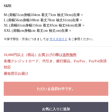
SIZE
M (肩幅51cm身幅104cm 着丈73cm 袖丈59cm)在庫 ×
L (肩幅56cm身幅108cm 着丈78cm 袖丈61cm)在庫 ×
XL (肩幅61cm身幅116cm 着丈83cm 袖丈64cm)在庫 ×
XXL (肩幅cm身幅cm 着丈cm 袖丈cm)在庫 ×
※採寸部位・方法につきましては
サイズガイド
をご参照ください。
10,000円以上（税込）お買上げの際は
送料無料
各種クレジットカード、代引き、銀行振込、PayPay、PayPal決済
対応
最短翌日お届け
ただいま品切れ中です。
お気に入りに追加