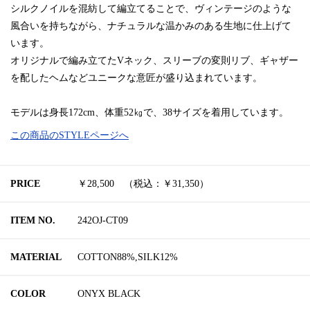
シルクノイルを混紡して編立てることで、ヴィンテージのような
風合いを持ちながら、ナチュラルな温かみのある生地に仕上げて
います。
オリジナルで編み立てたVネック、スリーブの変則リブ、ギャザー
を配したヘムなどユニークな意匠が盛り込まれています。
モデルは身長172cm、体重52㎏で、38サイズを着用しています。
この商品のSTYLEページへ
PRICE
￥28,500 （税込：￥31,350）
ITEM NO.
242OJ-CT09
MATERIAL
COTTON88%,SILK12%
COLOR
ONYX BLACK