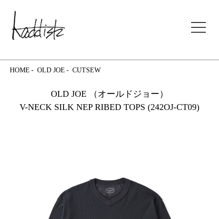
kaddish development store
HOME
OLD JOE
CUTSEW
OLD JOE （オールドジョー）
V-NECK SILK NEP RIBED TOPS (242OJ-CT09)