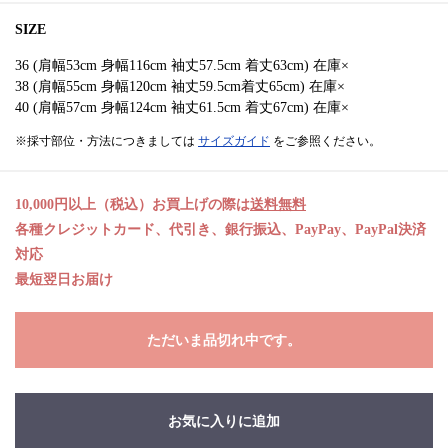
SIZE
36 (肩幅53cm 身幅116cm 袖丈57.5cm 着丈63cm) 在庫×
38 (肩幅55cm 身幅120cm 袖丈59.5cm着丈65cm) 在庫×
40 (肩幅57cm 身幅124cm 袖丈61.5cm 着丈67cm) 在庫×
※採寸部位・方法につきましては
サイズガイド
をご参照ください。
10,000円以上（税込）お買上げの際は
送料無料
各種クレジットカード、代引き、銀行振込、PayPay、PayPal決済
対応
最短翌日お届け
ただいま品切れ中です。
お気に入りに追加