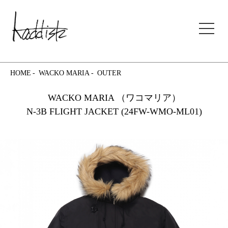
kaddish development store
HOME
WACKO MARIA
OUTER
WACKO MARIA （ワコマリア）
N-3B FLIGHT JACKET (24FW-WMO-ML01)