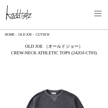
kaddish development store
HOME
OLD JOE
CUTSEW
OLD JOE （オールドジョー）
CREW-NECK ATHLETIC TOPS (242OJ-CT03)