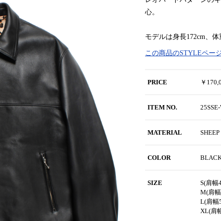
心。
モデルは身長172cm、
この商品のSTYLEペー
PRICE
￥170
ITEM NO.
25SSE
MATERIAL
SHEEP
COLOR
BLAC
SIZE
S(肩幅4
M(肩幅5
L(肩幅5
XL(肩幅