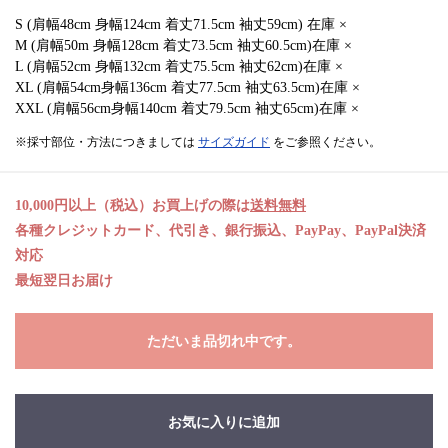
S (肩幅48cm 身幅124cm 着丈71.5cm 袖丈59cm) 在庫 ×
M (肩幅50m 身幅128cm 着丈73.5cm 袖丈60.5cm)在庫 ×
L (肩幅52cm 身幅132cm 着丈75.5cm 袖丈62cm)在庫 ×
XL (肩幅54cm身幅136cm 着丈77.5cm 袖丈63.5cm)在庫 ×
XXL (肩幅56cm身幅140cm 着丈79.5cm 袖丈65cm)在庫 ×
※採寸部位・方法につきましては
サイズガイド
をご参照ください。
10,000円以上（税込）お買上げの際は
送料無料
各種クレジットカード、代引き、銀行振込、PayPay、PayPal決済
対応
最短翌日お届け
ただいま品切れ中です。
お気に入りに追加