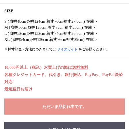
SIZE
S (肩幅48cm身幅124cm 着丈70cm袖丈27.5cm) 在庫 ×
M (肩幅50cm身幅128cm 着丈72cm袖丈28cm) 在庫 ×
L (肩幅52cm身幅132cm 着丈74cm袖丈28.5cm) 在庫 ×
XL (肩幅54cm身幅136cm 着丈76cm袖丈29cm) 在庫 ×
※採寸部位・方法につきましては
サイズガイド
をご参照ください。
10,000円以上（税込）お買上げの際は
送料無料
各種クレジットカード、代引き、銀行振込、PayPay、PayPal決済
対応
最短翌日お届け
ただいま品切れ中です。