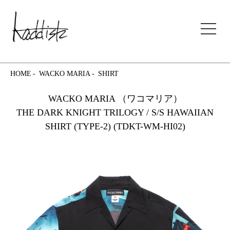
kaddish development store
HOME
WACKO MARIA
SHIRT
WACKO MARIA （ワコマリア）
THE DARK KNIGHT TRILOGY / S/S HAWAIIAN
SHIRT (TYPE-2) (TDKT-WM-HI02)