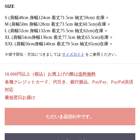
SIZE
S (肩幅48cm 身幅124cm 着丈71.5cm 袖丈59cm) 在庫 ×
M (肩幅50m 身幅128cm 着丈73.5cm 袖丈60.5cm)在庫 ×
L (肩幅52cm 身幅132cm 着丈75.5cm 袖丈62cm)在庫 ×
XL (肩幅54cm身幅136cm 着丈77.5cm 袖丈63.5cm)在庫 ×
XXL (肩幅56cm身幅140cm 着丈79.5cm 袖丈65cm)在庫 ×
※採寸部位・方法につきましては
サイズガイド
をご参照ください。
10,000円以上（税込）お買上げの際は
送料無料
各種クレジットカード、代引き、銀行振込、PayPay、PayPal決済
対応
最短翌日お届け
ただいま品切れ中です。