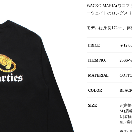
WACKO MARIA(
ーウェイトのロングスリ
モデルは身長172cm、
PRICE
￥12,
ITEM NO.
25SS-
MATERIAL
COTT
COLOR
BLAC
SIZE
S (肩幅
M (肩幅
L (肩幅
XL (肩
※採寸