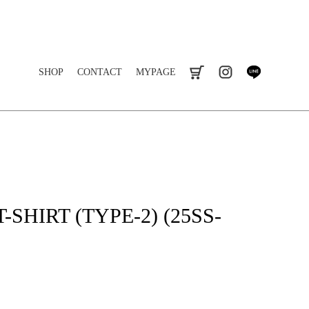
SHOP
CONTACT
MYPAGE
cart
instagram
line
HIRT (TYPE-2) (25SS-