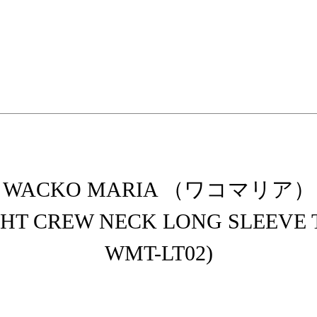
elopment store
WACKO MARIA （ワコマリア）
 CREW NECK LONG SLEEVE T-S
WMT-LT02)