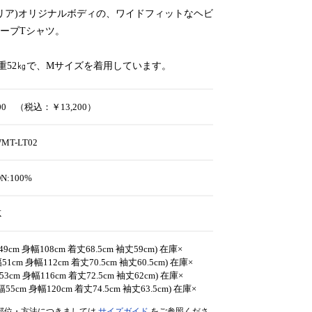
ワコマリア)オリジナルボディの、ワイドフィットなヘビ
ーブTシャツ。
体重52㎏で、Mサイズを着用しています。
000 （税込：￥13,200）
WMT-LT02
ON:100%
K
49cm 身幅108cm 着丈68.5cm 袖丈59cm) 在庫×
51cm 身幅112cm 着丈70.5cm 袖丈60.5cm) 在庫×
53cm 身幅116cm 着丈72.5cm 袖丈62cm) 在庫×
幅55cm 身幅120cm 着丈74.5cm 袖丈63.5cm) 在庫×
部位・方法につきましては
サイズガイド
をご参照くださ