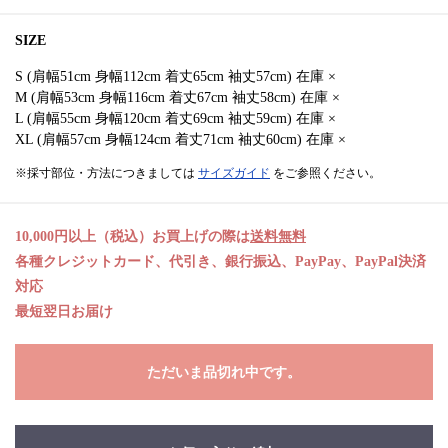
SIZE
S (肩幅51cm 身幅112cm 着丈65cm 袖丈57cm) 在庫 ×
M (肩幅53cm 身幅116cm 着丈67cm 袖丈58cm) 在庫 ×
L (肩幅55cm 身幅120cm 着丈69cm 袖丈59cm) 在庫 ×
XL (肩幅57cm 身幅124cm 着丈71cm 袖丈60cm) 在庫 ×
※採寸部位・方法につきましては
サイズガイド
をご参照ください。
10,000円以上（税込）お買上げの際は
送料無料
各種クレジットカード、代引き、銀行振込、PayPay、PayPal決済
対応
最短翌日お届け
ただいま品切れ中です。