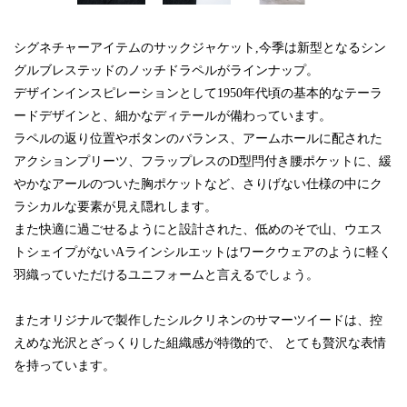
シグネチャーアイテムのサックジャケット,今季は新型となるシン
グルブレステッドのノッチドラペルがラインナップ。
デザインインスピレーションとして1950年代頃の基本的なテーラ
ードデザインと、細かなディテールが備わっています。
ラペルの返り位置やボタンのバランス、アームホールに配された
アクションプリーツ、フラップレスのD型閂付き腰ポケットに、緩
やかなアールのついた胸ポケットなど、さりげない仕様の中にク
ラシカルな要素が見え隠れします。
また快適に過ごせるようにと設計された、低めのそで山、ウエス
トシェイプがないAラインシルエットはワークウェアのように軽く
羽織っていただけるユニフォームと言えるでしょう。
またオリジナルで製作したシルクリネンのサマーツイードは、控
えめな光沢とざっくりした組織感が特徴的で、 とても贅沢な表情
を持っています。