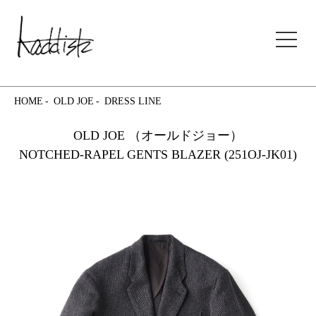
kaddish development store
HOME
OLD JOE
DRESS LINE
OLD JOE （オールドジョー）
NOTCHED-RAPEL GENTS BLAZER (251OJ-JK01)