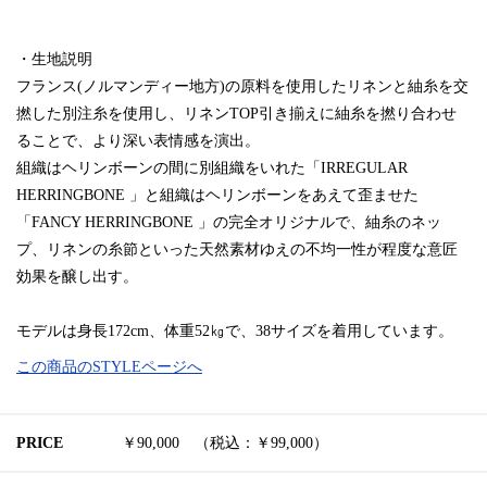
・生地説明
フランス(ノルマンディー地方)の原料を使用したリネンと紬糸を交
撚した別注糸を使用し、リネンTOP引き揃えに紬糸を撚り合わせ
ることで、より深い表情感を演出。
組織はヘリンボーンの間に別組織をいれた「IRREGULAR
HERRINGBONE 」と組織はヘリンボーンをあえて歪ませた
「FANCY HERRINGBONE 」の完全オリジナルで、紬糸のネッ
プ、リネンの糸節といった天然素材ゆえの不均一性が程度な意匠
効果を醸し出す。
モデルは身長172cm、体重52㎏で、38サイズを着用しています。
この商品のSTYLEページへ
PRICE
￥90,000 （税込：￥99,000）