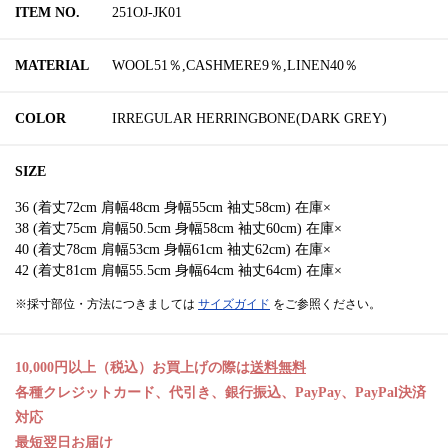
ITEM NO.
251OJ-JK01
MATERIAL
WOOL51％,CASHMERE9％,LINEN40％
COLOR
IRREGULAR HERRINGBONE(DARK GREY)
SIZE
36 (着丈72cm 肩幅48cm 身幅55cm 袖丈58cm) 在庫×
38 (着丈75cm 肩幅50.5cm 身幅58cm 袖丈60cm) 在庫×
40 (着丈78cm 肩幅53cm 身幅61cm 袖丈62cm) 在庫×
42 (着丈81cm 肩幅55.5cm 身幅64cm 袖丈64cm) 在庫×
※採寸部位・方法につきましては
サイズガイド
をご参照ください。
10,000円以上（税込）お買上げの際は
送料無料
各種クレジットカード、代引き、銀行振込、PayPay、PayPal決済
対応
最短翌日お届け