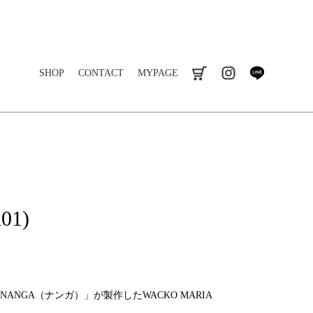
SHOP
CONTACT
MYPAGE
cart
instagram
line
01)
ANGA（ナンガ）」が製作したWACKO MARIA