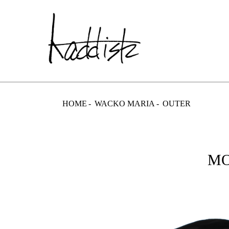
kaddish dev
HOME
WACKO MARIA
OUTER
MO