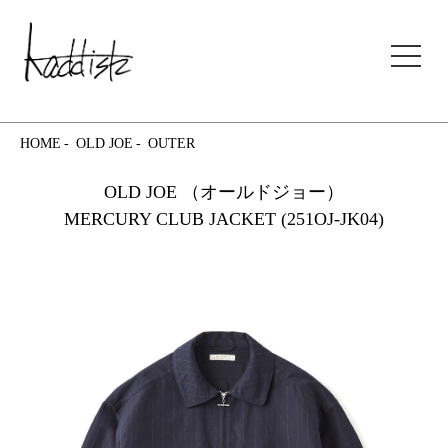
kaddish development store
HOME
OLD JOE
OUTER
OLD JOE （オールドジョー）
MERCURY CLUB JACKET (251OJ-JK04)