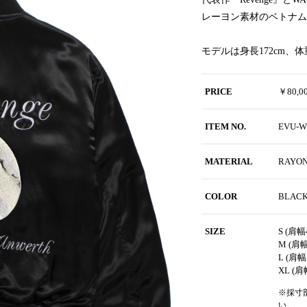
レーヨン素材のベトナム
モデルは身長172cm、
PRICE
￥80,
ITEM NO.
EVU-
MATERIAL
RAYO
COLOR
BLAC
SIZE
S (肩幅
M (肩幅
L (肩幅
XL (肩
※採寸
い。