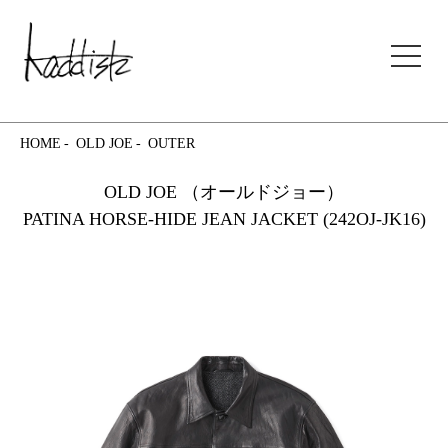
kaddish development store
HOME
OLD JOE
OUTER
OLD JOE （オールドジョー）
PATINA HORSE-HIDE JEAN JACKET (242OJ-JK16)