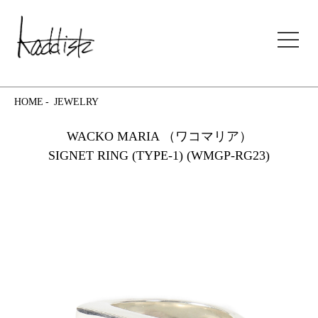
kaddish development store
HOME
JEWELRY
WACKO MARIA （ワコマリア）
SIGNET RING (TYPE-1) (WMGP-RG23)