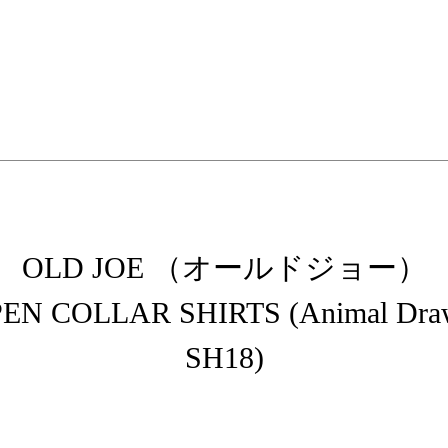
elopment store
OLD JOE （オールドジョー）
 COLLAR SHIRTS (Animal Drawin
SH18)