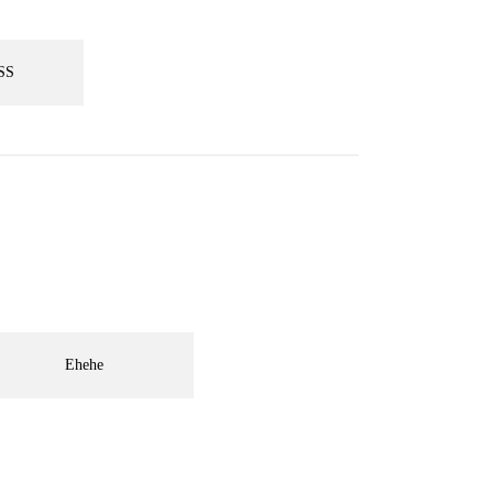
SS
Ehehe