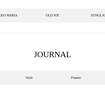
CKO MARIA
OLD JOE
SUNGLA
JOURNAL
Style
Feature