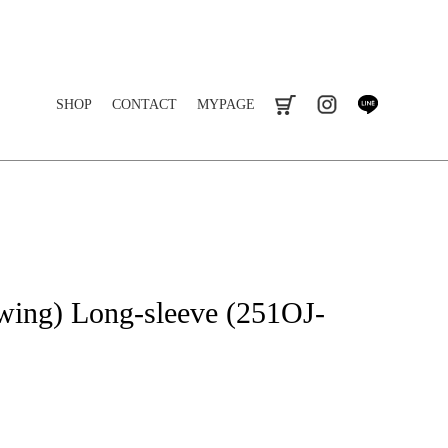
SHOP
CONTACT
MYPAGE
cart
instagram
line
g) Long-sleeve (251OJ-