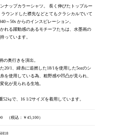
ンナップカラーシャツ。 長く伸びたトップルー
 ラウンドした襟先などとてもクラシカルでいて
940～50s からのインスピレーション。
かれる躍動感のあるモチーフたちは、水墨画の
持っています。
で柄の奥行きを演出。
0/1、緯糸に追撚した18/1を使用した5ozのシ
糸を使用している為、粗野感や凹凸が見られ、
変化が見られる生地。
重52㎏で、16 1/2サイズを着用しています。
000 （税込：￥45,100）
-SH18