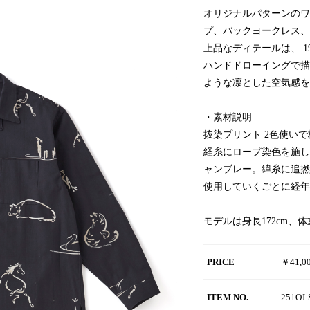
オリジナルパターンのワ
プ、バックヨークレス、
上品なディテールは、 1
ハンドドローイングで描
ような凛とした空気感を
・素材説明
抜染プリント 2色使い
経糸にロープ染色を施した2
ャンブレー。緯糸に追撚
使用していくごとに経年
モデルは身長172cm、体
PRICE
￥41,
ITEM NO.
251OJ