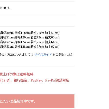
ON100%
2 (肩幅50cm 身幅116cm 着丈71cm 袖丈59cm)
2 (肩幅51cm 身幅120cm 着丈73cm 袖丈60cm)
2 (肩幅52cm 身幅124cm 着丈75cm 袖丈61cm)
2 (肩幅53cm 身幅128cm 着丈77cm 袖丈62cm)
部位・方法につきましては
サイズガイド
をご参照くださ
お買上げの際は
送料無料
引き、銀行振込、PayPay、PayPal決済対応
ただいま品切れ中です。