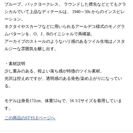
プループ、バックヨークレス、 ラウンドした襟先などとてもクラ
シカルでいて上品なディテールは、 1940～50s からのインスピレ
ーション。
ネクタイやスカーフなどに用いられるアールデコ様式のモノグラ
ムパターンを、O、J、Bのイニシャルで再構築。
アーカイブのストールのようなハリ感のあるツイル生地はノスタ
ルジーな雰囲気を醸し出す。
・素材説明
少し重みのある、程よい落ち感が特徴のツイル素材。
光沢は控えめですが、透明感のある発色/染め上がりになってい
る。
モデルは身長172cm、体重52㎏で、16 1/2サイズを着用していま
す。
この商品のSTYLEページへ