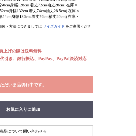
幅50cm身幅128cm 着丈72cm袖丈28cm) 在庫 ×
52cm身幅132cm 着丈74cm袖丈28.5cm) 在庫 ×
幅54cm身幅136cm 着丈76cm袖丈29cm) 在庫 ×
部位・方法につきましては
サイズガイド
をご参照くださ
お買上げの際は
送料無料
引き、銀行振込、PayPay、PayPal決済対応
ただいま品切れ中です。
お気に入りに追加
商品について問い合わせる