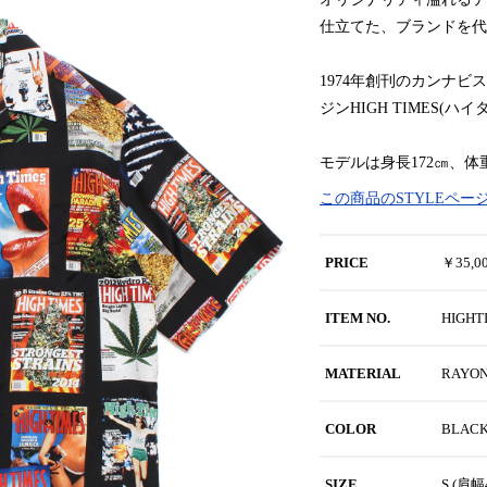
仕立てた、ブランドを代
1974年創刊のカンナ
ジンHIGH TIMES(
モデルは身長172㎝、体
この商品のSTYLEペー
PRICE
￥35,
ITEM NO.
HIGHT
MATERIAL
RAYO
COLOR
BLAC
SIZE
S (肩幅