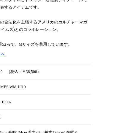
表するアイテムです。
ビスの合法化を主張するアメリカのカルチャーマガ
ハイタイムズ)とのコラボレーション。
重52㎏で、Mサイズを着用しています。
ジへ
000 （税込：￥38,500）
IMES-WM-HI10
N 100%
K
48cm身幅124cm 着丈70cm袖丈27.5cm) 在庫 ×