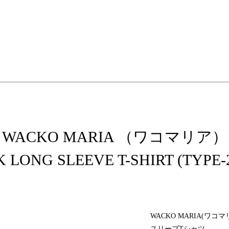
elopment store
WACKO MARIA （ワコマリア）
 LONG SLEEVE T-SHIRT (TYPE-2
WACKO MARIA(
スリーブTシャツ。