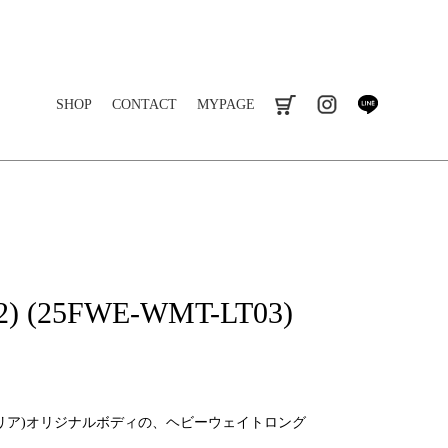
SHOP
CONTACT
MYPAGE
cart
instagram
line
) (25FWE-WMT-LT03)
ワコマリア)オリジナルボディの、ヘビーウェイトロング