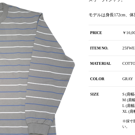
モデルは身長172cm、
PRICE
￥16,
ITEM NO.
25FWE
MATERIAL
COTTO
COLOR
GRAY
SIZE
S (肩幅
M (肩幅
L (肩幅
XL (肩
※採寸
い。