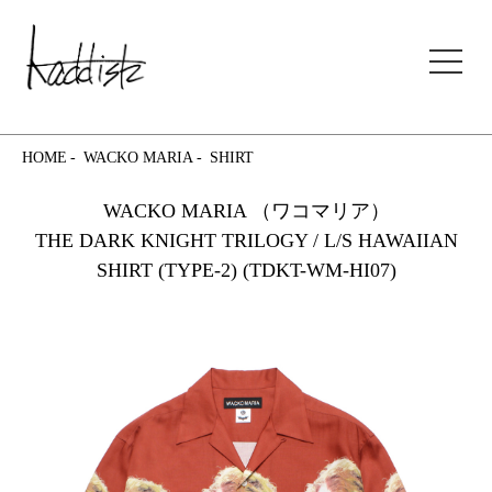
kaddish development store
HOME
WACKO MARIA
SHIRT
WACKO MARIA （ワコマリア）
THE DARK KNIGHT TRILOGY / L/S HAWAIIAN
SHIRT (TYPE-2) (TDKT-WM-HI07)