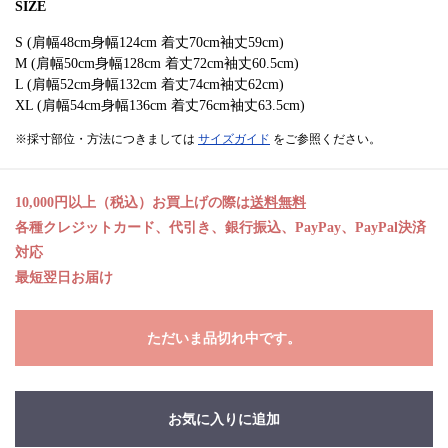
SIZE
S (肩幅48cm身幅124cm 着丈70cm袖丈59cm)
M (肩幅50cm身幅128cm 着丈72cm袖丈60.5cm)
L (肩幅52cm身幅132cm 着丈74cm袖丈62cm)
XL (肩幅54cm身幅136cm 着丈76cm袖丈63.5cm)
※採寸部位・方法につきましては
サイズガイド
をご参照ください。
10,000円以上（税込）お買上げの際は
送料無料
各種クレジットカード、代引き、銀行振込、PayPay、PayPal決済
対応
最短翌日お届け
ただいま品切れ中です。
お気に入りに追加