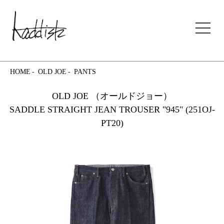
kaddish development store
HOME
OLD JOE
PANTS
OLD JOE （オールドジョー）
SADDLE STRAIGHT JEAN TROUSER "945" (251OJ-
PT20)