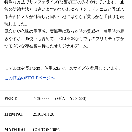
特殊な方法でサンフォライズ(防縮加工)のみをかけています。 通
常の防縮方法とは違いますのでいわゆるリジッドデニムと呼ばれ
る表面にノリが付着した固い生地にはならず柔らかな手触りを表
現しました。
風合いや色味の重厚感、実際手に取った時の質感や、着用時の履
きやすさ、糸使いも含めて、 OLDJOEならではのプリミティブか
つモダンな存在感を持ったオリジナルデニム。
モデルは身長172cm、体重52㎏で、30サイズを着用しています。
この商品のSTYLEページへ
PRICE
￥36,000 （税込：￥39,600）
ITEM NO.
251OJ-PT20
MATERIAL
COTTON100%