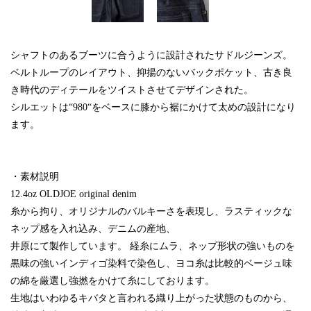
シャフトのあるブーツに合うように設計されたサドルジーンズ。
ベルトループのレイアウト、抑揚のないバックポケット、古き良
き時代のディテールをツイストさせてデザインされた。
シルエットは“980“をベースに膝から裾にかけて太めの設計になり
ます。
・素材説明
12.4oz OLDJOE original denim
糸から拘り、オリジナルのバルキーさを表現し、ラスティックな
ネップ感を入れ込み、デニムの産地、
井原にて製作しています。 経糸にムラ、ネップ形状の強いものを
黒味の強いインディゴ染料で染色し、ヨコ糸は比較的ベージュ味
の綿を厳選し強撚をかけて糸にしております。
生地はいわゆるキバタと言われる織り上がった状態のものから、