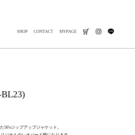
SHOP
CONTACT
MYPAGE
cart
instagram
line
-BL23)
50'sジップアップジャケット。
IAオリジナルのレオパード柄になります。