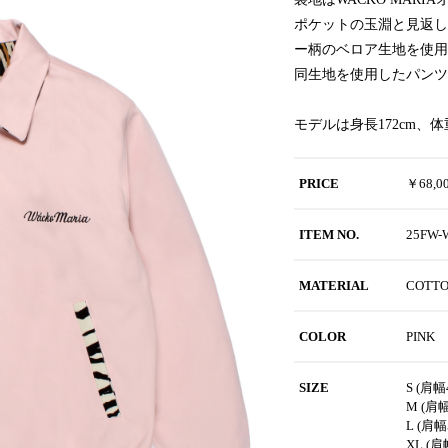
ポケットの玉淵と見返し、
ー柄のベロア生地を使用
同生地を使用したパンツ
モデルは身長172cm、
PRICE
￥68,
ITEM NO.
25FW
MATERIAL
COTT
COLOR
PINK
SIZE
S (肩幅
M (肩幅
L (肩幅
XL (肩