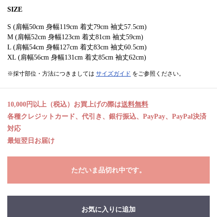
SIZE
S (肩幅50cm 身幅119cm 着丈79cm 袖丈57.5cm)
M (肩幅52cm 身幅123cm 着丈81cm 袖丈59cm)
L (肩幅54cm 身幅127cm 着丈83cm 袖丈60.5cm)
XL (肩幅56cm 身幅131cm 着丈85cm 袖丈62cm)
※採寸部位・方法につきましては
サイズガイド
をご参照ください。
10,000円以上（税込）お買上げの際は
送料無料
各種クレジットカード、代引き、銀行振込、PayPay、PayPal決済
対応
最短翌日お届け
ただいま品切れ中です。
お気に入りに追加