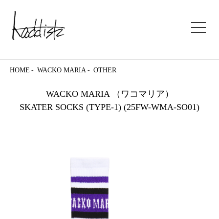
kaddish development store
HOME
WACKO MARIA
OTHER
WACKO MARIA （ワコマリア）
SKATER SOCKS (TYPE-1) (25FW-WMA-SO01)