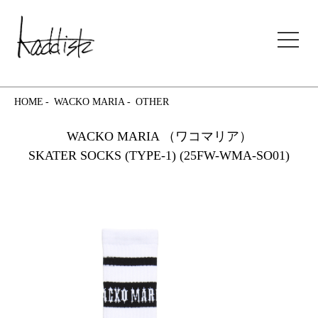
kaddish development store
HOME
WACKO MARIA
OTHER
WACKO MARIA （ワコマリア）
SKATER SOCKS (TYPE-1) (25FW-WMA-SO01)