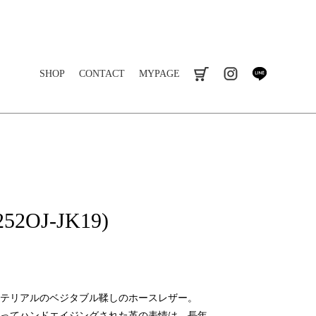
SHOP
CONTACT
MYPAGE
cart
instagram
line
52OJ-JK19)
テリアルのベジタブル鞣しのホースレザー。
ってハンドエイジングされた革の表情は、長年