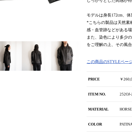
しっかりとした肉感が特
モデルは身長172cm、
*こちらの製品は天然素
感・血管跡などがある場
また、染色により多少の
をご理解の上、その風合
この商品のSTYLEペー
PRICE
￥260
ITEM NO.
252OJ
MATERIAL
HORSE
COLOR
PATIN