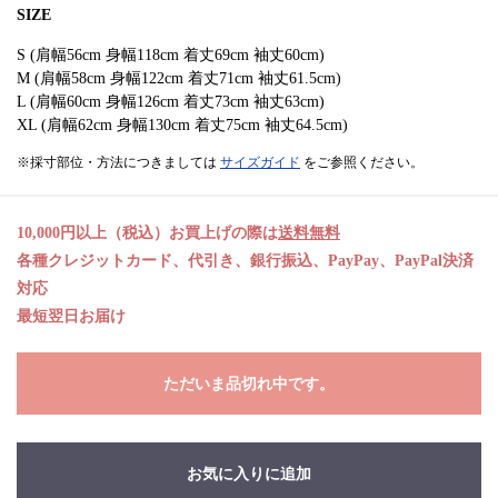
SIZE
S (肩幅56cm 身幅118cm 着丈69cm 袖丈60cm)
M (肩幅58cm 身幅122cm 着丈71cm 袖丈61.5cm)
L (肩幅60cm 身幅126cm 着丈73cm 袖丈63cm)
XL (肩幅62cm 身幅130cm 着丈75cm 袖丈64.5cm)
※採寸部位・方法につきましては
サイズガイド
をご参照ください。
10,000円以上（税込）お買上げの際は
送料無料
各種クレジットカード、代引き、銀行振込、PayPay、PayPal決済
対応
最短翌日お届け
ただいま品切れ中です。
お気に入りに追加