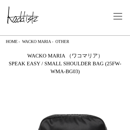
kaddish development store
HOME
WACKO MARIA
OTHER
WACKO MARIA （ワコマリア）
SPEAK EASY / SMALL SHOULDER BAG (25FW-
WMA-BG03)