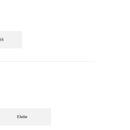
SS
Ehehe