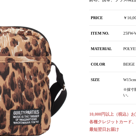
PRICE
￥16,
ITEM NO.
25FW
MATERIAL
POLYE
COLOR
BEIG
SIZE
W15cm
※採寸
い。
10,000円以上（税込）
各種クレジットカード、代
最短翌日お届け