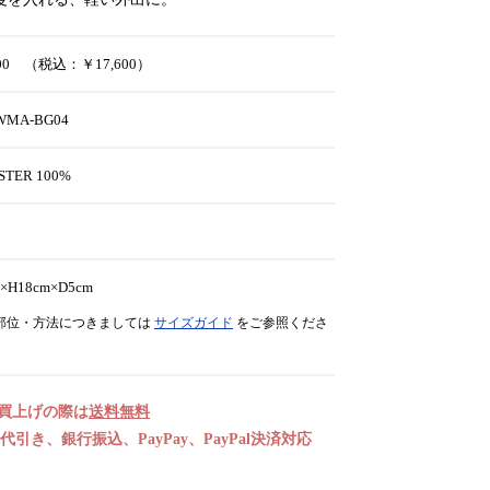
000 （税込：￥17,600）
-WMA-BG04
STER 100%
E
×H18cm×D5cm
部位・方法につきましては
サイズガイド
をご参照くださ
お買上げの際は
送料無料
引き、銀行振込、PayPay、PayPal決済対応