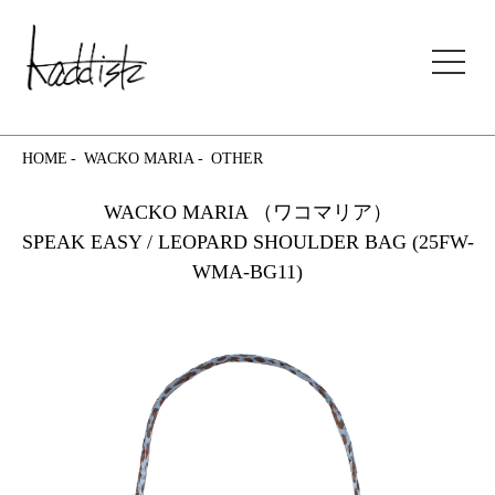
kaddish development store
HOME
WACKO MARIA
OTHER
WACKO MARIA （ワコマリア）
SPEAK EASY / LEOPARD SHOULDER BAG (25FW-
WMA-BG11)